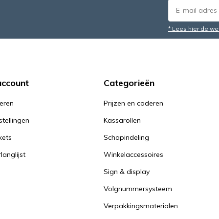
* Lees hier de we
account
Categorieën
reren
Prijzen en coderen
stellingen
Kassarollen
kets
Schapindeling
langlijst
Winkelaccessoires
Sign & display
Volgnummersysteem
Verpakkingsmaterialen