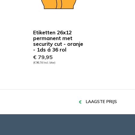
Etiketten 26x12
permanent met
security cut - oranje
- 1ds á 36 rol
€ 79,95
(€ 96,74 Incl. btw)
LAAGSTE PRIJS