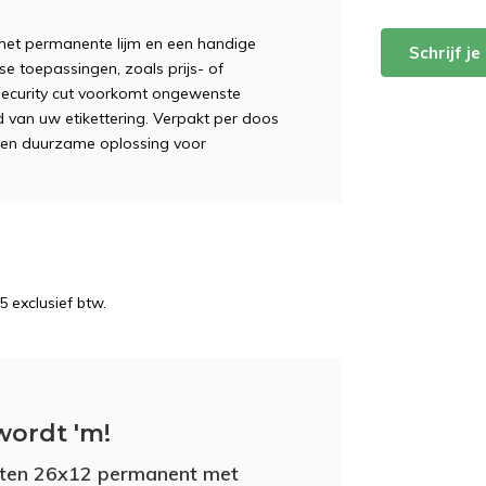
met permanente lijm en een handige
Schrijf j
rse toepassingen, zoals prijs- of
security cut voorkomt ongewenste
 van uw etikettering. Verpakt per doos
te en duurzame oplossing voor
5 exclusief btw.
wordt 'm!
tten 26x12 permanent met