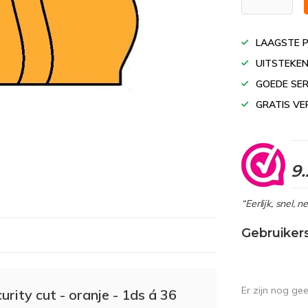
LAAGSTE P
UITSTEKEN
GOEDE SER
GRATIS VE
9.
“Eerlijk, snel, 
Gebruiker
Er zijn nog ge
rity cut - oranje - 1ds á 36