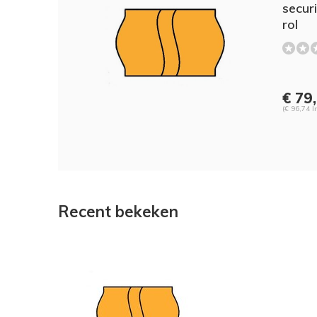
securi
rol
€ 79
(€ 96,74 I
Recent bekeken