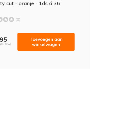
ty cut - oranje - 1ds á 36
(0)
,95
Toevoegen aan
winkelwagen
ncl. btw)