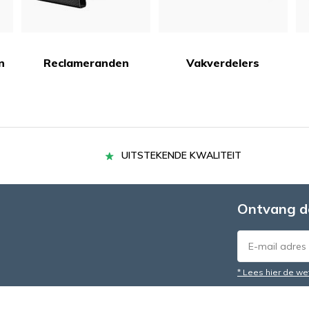
n
Reclameranden
Vakverdelers
UITSTEKENDE KWALITEIT
Ontvang d
* Lees hier de we