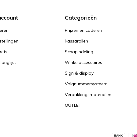
account
Categorieën
reren
Prijzen en coderen
stellingen
Kassarollen
kets
Schapindeling
langlijst
Winkelaccessoires
Sign & display
Volgnummersysteem
Verpakkingsmaterialen
OUTLET