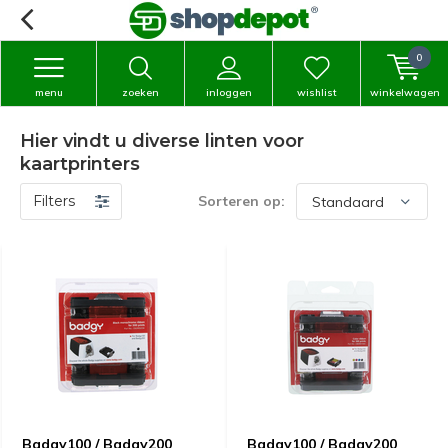
0
menu
zoeken
inloggen
wishlist
winkelwagen
Hier vindt u diverse linten voor
kaartprinters
Filters
Sorteren op:
Badgy100 / Badgy200
Badgy100 / Badgy200