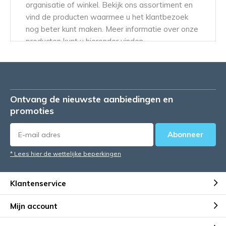
organisatie of winkel. Bekijk ons assortiment en
vind de producten waarmee u het klantbezoek
nog beter kunt maken. Meer informatie over onze
producten kunt u hieronder vinden.
Prijstangen
Prijsetiketten
Folderstandaard
Ontvang de nieuwste aanbiedingen en
Folderhouders
promoties
Volgnummersystemen
Winkelmandjes
Abonneer
Stoepborden
Kassarollen
* Lees hier de wettelijke beperkingen
Ridderspoortang
Vloerstandaards
Klantenservice
Loterijboxen
Mijn account
Kwalitatieve winkelmaterialen