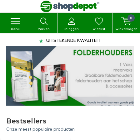
0
menu
zoeken
inloggen
wishlist
winkelwagen
UITSTEKENDE KWALITEIT
Bestsellers
Onze meest populaire producten