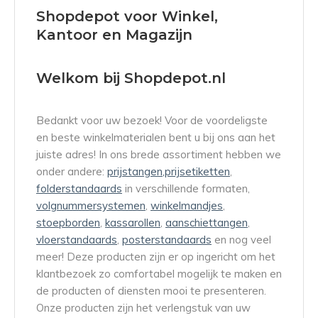
Shopdepot voor Winkel,
Kantoor en Magazijn
Welkom bij Shopdepot.nl
Bedankt voor uw bezoek! Voor de voordeligste
en beste winkelmaterialen bent u bij ons aan het
juiste adres! In ons brede assortiment hebben we
onder andere:
prijstangen,
prijsetiketten
,
folderstandaards
in verschillende formaten,
volgnummersystemen
,
winkelmandjes
,
stoepborden
,
kassarollen
,
aanschiettangen
,
vloerstandaards
,
posterstandaards
en nog veel
meer! Deze producten zijn er op ingericht om het
klantbezoek zo comfortabel mogelijk te maken en
de producten of diensten mooi te presenteren.
Onze producten zijn het verlengstuk van uw