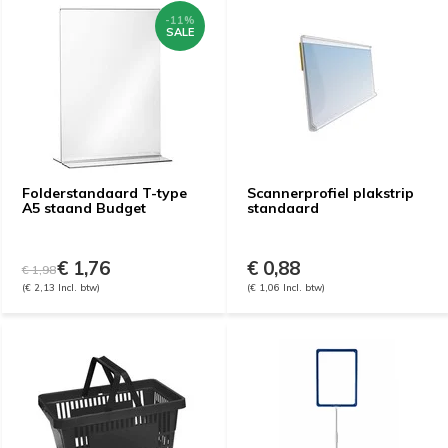
-11%
SALE
Folderstandaard T-type
Scannerprofiel plakstrip
A5 staand Budget
standaard
€ 1,76
€ 0,88
€ 1,98
(€ 2,13 Incl. btw)
(€ 1,06 Incl. btw)