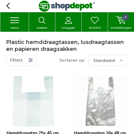
0
menu
zoeken
inloggen
wishlist
winkelwagen
Plastic hemddraagtassen, lusdraagtassen
en papieren draagzakken
Filters
Sorteren op:
Hemddraagtas 25x 45 cm
Hemddraagtas 26x 48 cm