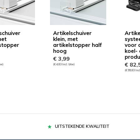
schuiver
Artikelschuiver
Artike
met
klein, met
syste
lstopper
artikelstopper half
voor d
hoog
koel-
produ
€ 3,99
€ 82,
tw)
(€ 4,83 Incl. btw)
(€ 99,83 Inc
UITSTEKENDE KWALITEIT