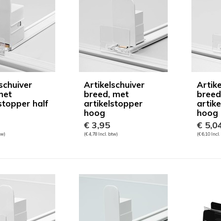
schuiver
Artikelschuiver
Artike
met
breed, met
breed
stopper half
artikelstopper
artike
hoog
hoog
€ 3,95
€ 5,0
tw)
(€ 4,78 Incl. btw)
(€ 6,10 Incl