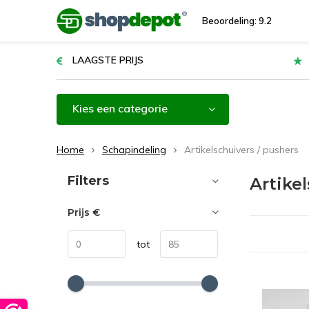
Beoordeling: 9.2
LAAGSTE PRIJS
Kies een categorie
Home
Schapindeling
Artikelschuivers / pushers
Sorteren op:
Filters
Artike
Prijs
€
tot