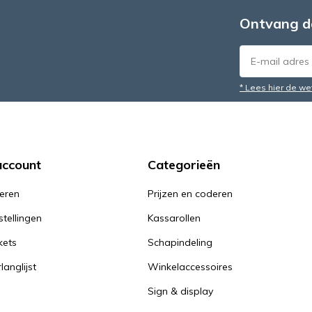
Ontvang d
* Lees hier de we
account
Categorieën
reren
Prijzen en coderen
stellingen
Kassarollen
kets
Schapindeling
langlijst
Winkelaccessoires
Sign & display