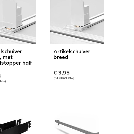
lschuiver
Artikelschuiver
, met
breed
lstopper half
€ 3,95
4
(€ 4,78 Incl. btw)
. btw)