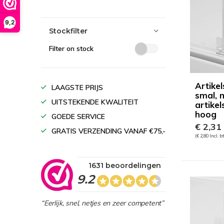
9,2
Stockfilter
Filter on stock
Artikel
LAAGSTE PRIJS
smal, 
UITSTEKENDE KWALITEIT
artikel
hoog
GOEDE SERVICE
€ 2,31
GRATIS VERZENDING VANAF €75,-
(€ 2,80 Incl. b
1631 beoordelingen
9.2
“Eerlijk, snel, netjes en zeer competent”