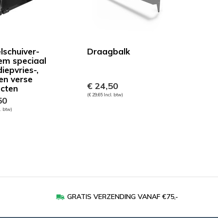
lschuiver-
Draagbalk
em speciaal
iepvries-,
 en verse
€ 24,50
cten
(€ 29,65 Incl. btw)
50
l. btw)
GRATIS VERZENDING VANAF €75,-