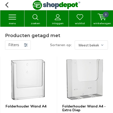
0
menu
zoeken
inloggen
wishlist
winkelwagen
Producten getagd met
Filters
Sorteren op:
Folderhouder Wand A4
Folderhouder Wand A4 -
Extra Diep