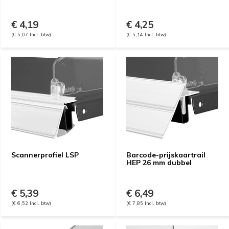
€ 4,19
€ 4,25
(€ 5,07 Incl. btw)
(€ 5,14 Incl. btw)
Scannerprofiel LSP
Barcode-prijskaartrail
HEP 26 mm dubbel
€ 5,39
€ 6,49
(€ 6,52 Incl. btw)
(€ 7,85 Incl. btw)