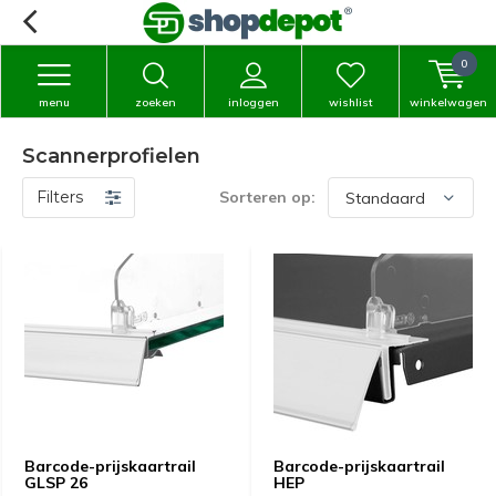
0
menu
zoeken
inloggen
wishlist
winkelwagen
Scannerprofielen
Filters
Sorteren op:
Barcode-prijskaartrail
Barcode-prijskaartrail
GLSP 26
HEP