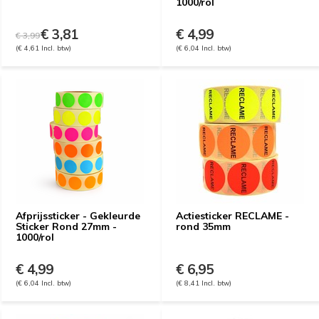
1000/rol
€ 3,81
€ 4,99
€ 3,99
(€ 4,61 Incl. btw)
(€ 6,04 Incl. btw)
Afprijssticker - Gekleurde
Actiesticker RECLAME -
Sticker Rond 27mm -
rond 35mm
1000/rol
€ 4,99
€ 6,95
(€ 6,04 Incl. btw)
(€ 8,41 Incl. btw)