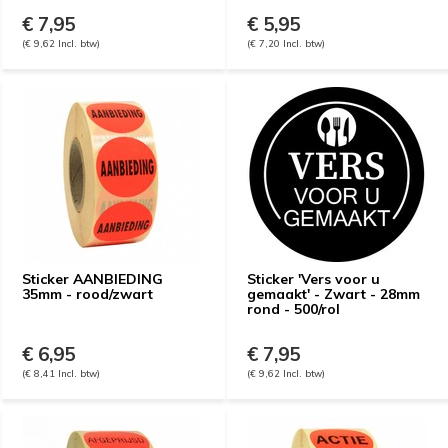
€ 7,95
€ 5,95
(€ 9,62 Incl. btw)
(€ 7,20 Incl. btw)
Sticker AANBIEDING
Sticker 'Vers voor u
35mm - rood/zwart
gemaakt' - Zwart - 28mm
rond - 500/rol
€ 6,95
€ 7,95
(€ 8,41 Incl. btw)
(€ 9,62 Incl. btw)