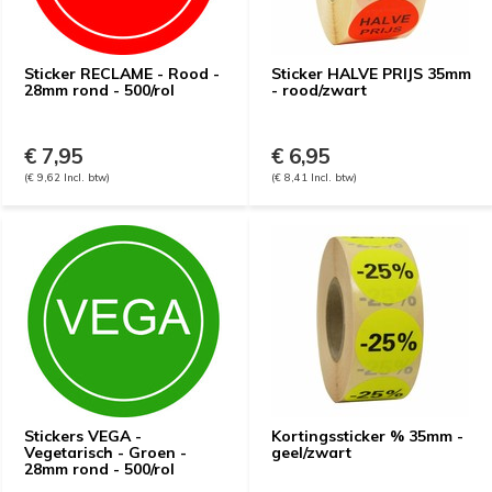
Sticker RECLAME - Rood -
Sticker HALVE PRIJS 35mm
28mm rond - 500/rol
- rood/zwart
€ 7,95
€ 6,95
(€ 9,62 Incl. btw)
(€ 8,41 Incl. btw)
Stickers VEGA -
Kortingssticker % 35mm -
Vegetarisch - Groen -
geel/zwart
28mm rond - 500/rol