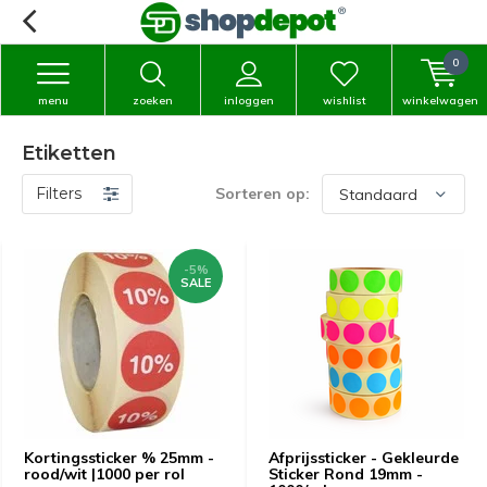
0
menu
zoeken
inloggen
wishlist
winkelwagen
Etiketten
Filters
Sorteren op:
-5%
SALE
Kortingssticker % 25mm -
Afprijssticker - Gekleurde
rood/wit |1000 per rol
Sticker Rond 19mm -