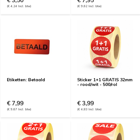
€ 3,50
€ 7,95
(€ 4,24 Incl. btw)
(€ 9,62 Incl. btw)
Etiketten: Betaald
Sticker 1+1 GRATIS 32mm
- rood/wit - 500/rol
€ 7,99
€ 3,99
(€ 9,67 Incl. btw)
(€ 4,83 Incl. btw)