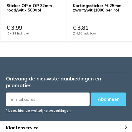
Sticker OP = OP 32mm -
Kortingssticker % 25mm -
rood/wit - 500/rol
zwart/wit |1000 per rol
€ 3,99
€ 3,81
(€ 4,83 Incl. btw)
(€ 4,61 Incl. btw)
Ontvang de nieuwste aanbiedingen en
promoties
Abonneer
* Lees hier de wettelijke beperkingen
Klantenservice