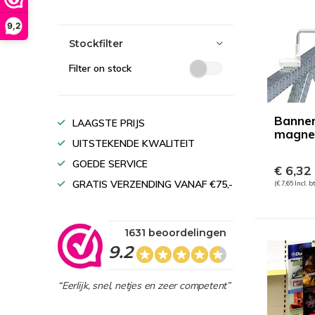
9,2
Stockfilter
Filter on stock
Banne
LAAGSTE PRIJS
magne
UITSTEKENDE KWALITEIT
GOEDE SERVICE
€ 6,32
GRATIS VERZENDING VANAF €75,-
(€ 7,65 Incl. b
1631 beoordelingen
9.2
“Eerlijk, snel, netjes en zeer competent”