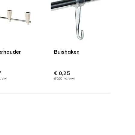
erhouder
Buishaken
7
€ 0,25
l. btw)
(€ 0,30 Incl. btw)