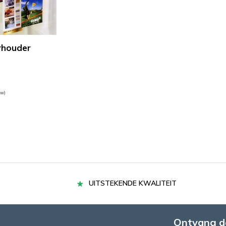
rhouder
tw)
UITSTEKENDE KWALITEIT
Ontvang d