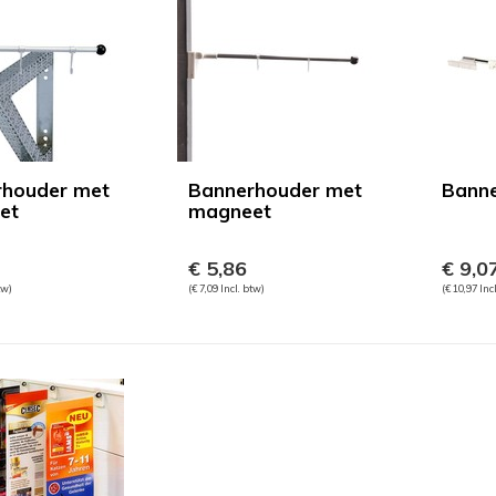
rhouder met
Bannerhouder met
Bann
et
magneet
€ 5,86
€ 9,0
tw)
(€ 7,09 Incl. btw)
(€ 10,97 Inc