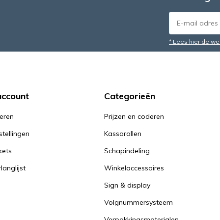
* Lees hier de we
account
Categorieën
reren
Prijzen en coderen
stellingen
Kassarollen
kets
Schapindeling
langlijst
Winkelaccessoires
Sign & display
Volgnummersysteem
Verpakkingsmaterialen