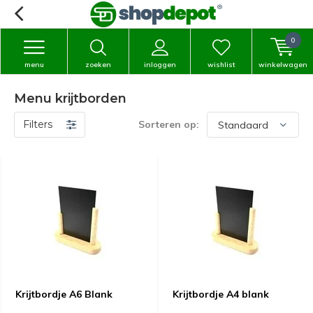
0
menu
zoeken
inloggen
wishlist
winkelwagen
Menu krijtborden
Filters
Sorteren op:
Krijtbordje A6 Blank
Krijtbordje A4 blank