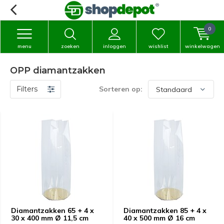
0
menu
zoeken
inloggen
wishlist
winkelwagen
OPP diamantzakken
Filters
Sorteren op:
Diamantzakken 65 + 4 x
Diamantzakken 85 + 4 x
30 x 400 mm Ø 11,5 cm
40 x 500 mm Ø 16 cm