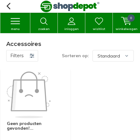
0
menu
zoeken
inloggen
wishlist
winkelwagen
Accessoires
Filters
Sorteren op:
Geen producten
gevonden!...