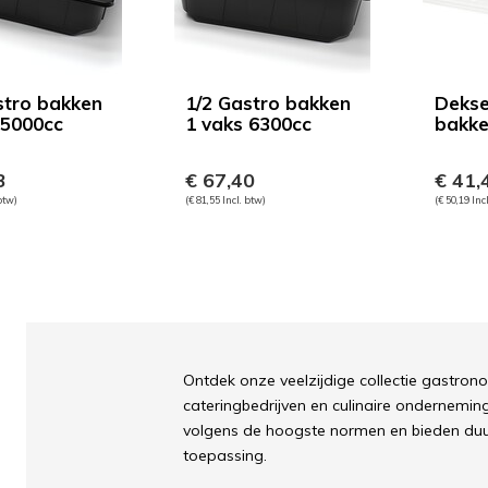
stro bakken
1/2 Gastro bakken
Dekse
 5000cc
1 vaks 6300cc
bakk
3
€ 67,40
€ 41,
 btw)
(€ 81,55 Incl. btw)
(€ 50,19 Inc
Ontdek onze veelzijdige collectie gastron
cateringbedrijven en culinaire ondernemi
volgens de hoogste normen en bieden duur
toepassing.