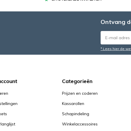
Ontvang d
* Lees hier de we
account
Categorieën
reren
Prijzen en coderen
stellingen
Kassarollen
kets
Schapindeling
langlijst
Winkelaccessoires