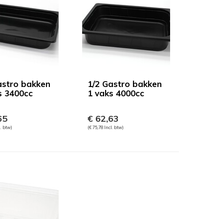
astro bakken
1/2 Gastro bakken
s 3400cc
1 vaks 4000cc
65
€ 62,63
l. btw)
(€ 75,78 Incl. btw)