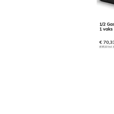
1/2 Ga
1 vaks
€ 70,3
(€ 85,10 Incl.