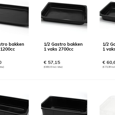
stro bakken
1/2 Gastro bakken
1/2 G
 1200cc
1 vaks 2700cc
1 vak
0
€ 57,15
€ 60,
 btw)
(€ 69,15 Incl. btw)
(€ 73,39 Inc