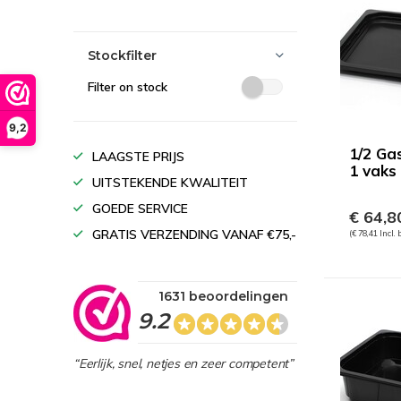
Stockfilter
Filter on stock
9,2
1/2 Ga
LAAGSTE PRIJS
1 vaks
UITSTEKENDE KWALITEIT
GOEDE SERVICE
€ 64,8
GRATIS VERZENDING VANAF €75,-
(€ 78,41 Incl.
1631 beoordelingen
9.2
“Eerlijk, snel, netjes en zeer competent”