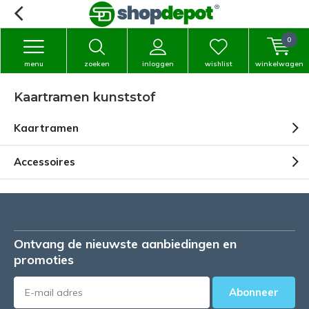
0
menu
zoeken
inloggen
wishlist
winkelwagen
Kaartramen kunststof
Kaartramen
Accessoires
Ontvang de nieuwste aanbiedingen en
promoties
Abonneer