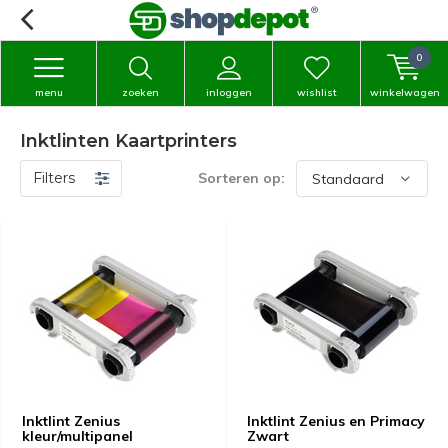
0
menu
zoeken
inloggen
wishlist
winkelwagen
Inktlinten Kaartprinters
Filters
Sorteren op:
Inktlint Zenius
Inktlint Zenius en Primacy
kleur/multipanel
Zwart