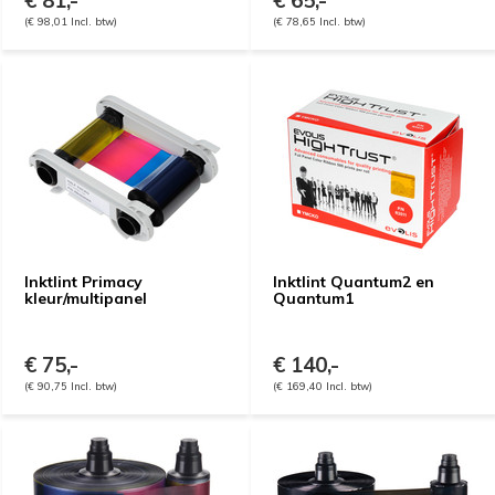
€ 81,-
€ 65,-
(€ 98,01 Incl. btw)
(€ 78,65 Incl. btw)
Inktlint Primacy
Inktlint Quantum2 en
kleur/multipanel
Quantum1
€ 75,-
€ 140,-
(€ 90,75 Incl. btw)
(€ 169,40 Incl. btw)