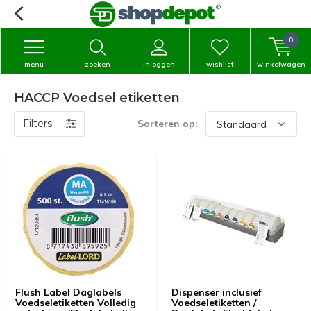
0
menu
zoeken
inloggen
wishlist
winkelwagen
HACCP Voedsel etiketten
Filters
Sorteren op:
Flush Label Daglabels
Dispenser inclusief
Voedseletiketten Volledig
Voedseletiketten /