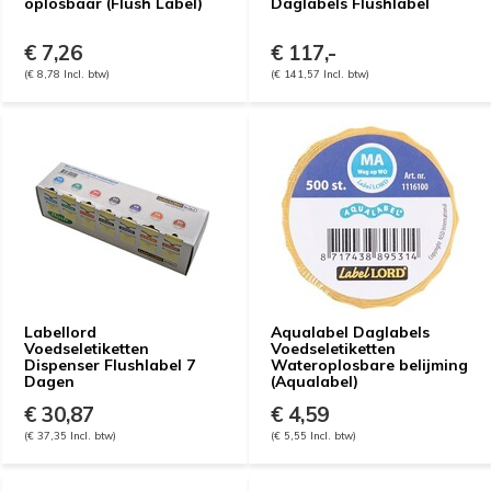
oplosbaar (Flush Label)
Daglabels Flushlabel
€ 7,26
€ 117,-
(€ 8,78 Incl. btw)
(€ 141,57 Incl. btw)
Labellord
Aqualabel Daglabels
Voedseletiketten
Voedseletiketten
Dispenser Flushlabel 7
Wateroplosbare belijming
Dagen
(Aqualabel)
€ 30,87
€ 4,59
(€ 37,35 Incl. btw)
(€ 5,55 Incl. btw)