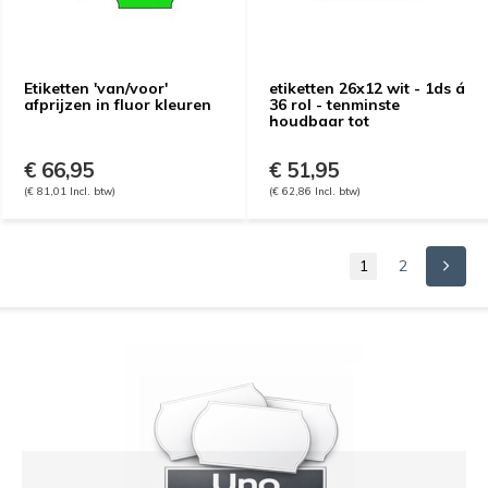
Etiketten 'van/voor'
etiketten 26x12 wit - 1ds á
afprijzen in fluor kleuren
36 rol - tenminste
houdbaar tot
€ 66,95
€ 51,95
(€ 81,01 Incl. btw)
(€ 62,86 Incl. btw)
1
2