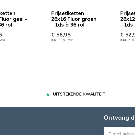
iketten
Prijsetiketten
Prijse
luor geel -
26x16 Fluor groen
26x12
6 rol
- 1ds à 36 rol
- 1ds 
5
€ 56,95
€ 52,
 btw)
(€ 68,91 Incl. btw)
(€ 64,07 Inc
UITSTEKENDE KWALITEIT
Ontvang d