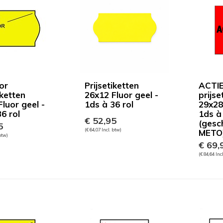
or
Prijsetiketten
ACTIE
iketten
26x12 Fluor geel -
prijse
luor geel -
1ds à 36 rol
29x28
6 rol
1ds à 
€ 52,95
(gesc
5
(€ 64,07 Incl. btw)
METO
 btw)
€ 69,
(€ 84,64 Inc