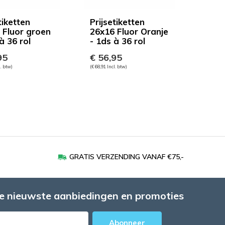
tiketten
Prijsetiketten
 Fluor groen
26x16 Fluor Oranje
à 36 rol
- 1ds à 36 rol
95
€ 56,95
l. btw)
(€ 68,91 Incl. btw)
GRATIS VERZENDING VANAF €75,-
e nieuwste aanbiedingen en promoties
Abonneer