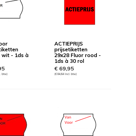
oor
ACTIEPRIJS
tiketten
prijsetiketten
 wit - 1ds à
29x28 Fluor rood -
1ds à 30 rol
95
€ 69,95
l. btw)
(€ 84,64 Incl. btw)