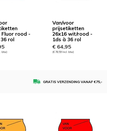
oor
Van/voor
tiketten
prijsetiketten
 Fluor rood -
26x16 wit/rood -
36 rol
1ds à 36 rol
95
€ 64,95
l. btw)
(€ 78,59 Incl. btw)
GRATIS VERZENDING VANAF €75,-