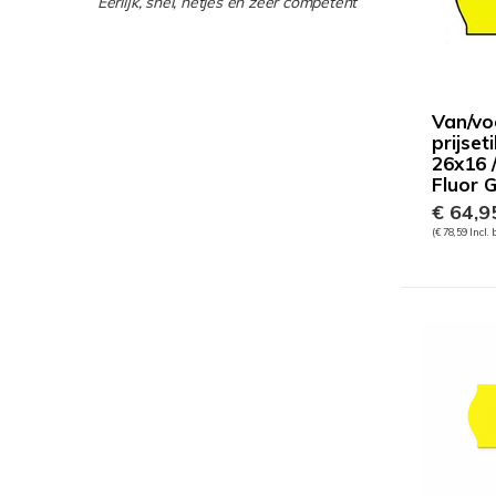
“Eerlijk, snel, netjes en zeer competent”
Van/vo
prijset
26x16 
Fluor G
€ 64,9
(€ 78,59 Incl.