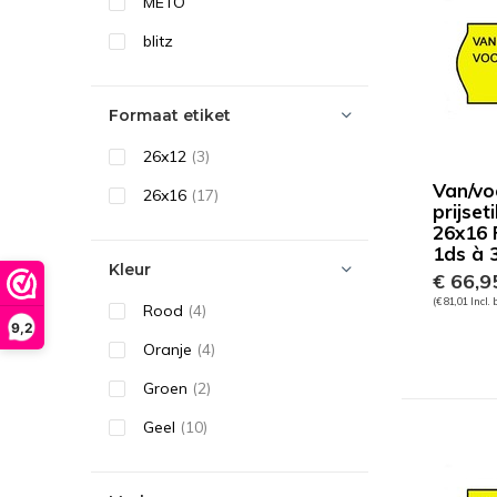
METO
blitz
Formaat etiket
26x12
(3)
Van/vo
26x16
(17)
prijset
26x16 F
1ds à 3
Kleur
€ 66,9
(€ 81,01 Incl.
Rood
(4)
9,2
Oranje
(4)
Groen
(2)
Geel
(10)