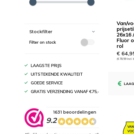
Van/vo
prijset
Stockfilter
26x16 
Fluor o
Filter on stock
rol
€ 64,9
(€ 78,59 Incl.
LAAGSTE PRIJS
UITSTEKENDE KWALITEIT
GOEDE SERVICE
LAAG
GRATIS VERZENDING VANAF €75,-
1631 beoordelingen
9.2