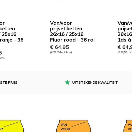
or
Van/voor
Van/v
iketten
prijsetiketten
prijse
/ 25x16
26x16 / 25x16
26x16
ranje - 36
Fluor rood - 36 rol
1ds à 
€ 64,95
€ 64,
5
(€ 78,59 Incl. btw)
(€ 78,59 Inc
 btw)
STE PRIJS
UITSTEKENDE KWALITEIT