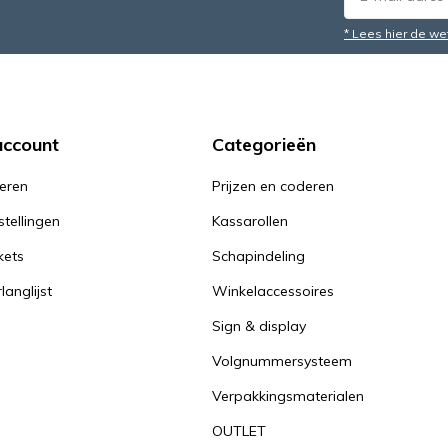
* Lees hier de we
account
Categorieën
reren
Prijzen en coderen
stellingen
Kassarollen
kets
Schapindeling
langlijst
Winkelaccessoires
Sign & display
Volgnummersysteem
Verpakkingsmaterialen
OUTLET