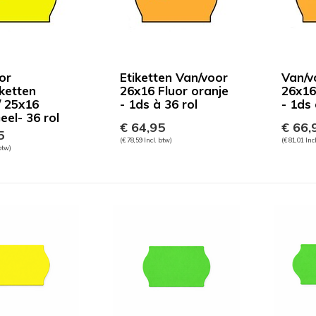
or
Etiketten Van/voor
Van/v
iketten
26x16 Fluor oranje
26x16
/ 25x16
- 1ds à 36 rol
- 1ds 
eel- 36 rol
€ 64,95
€ 66,
5
(€ 78,59 Incl. btw)
(€ 81,01 Inc
 btw)