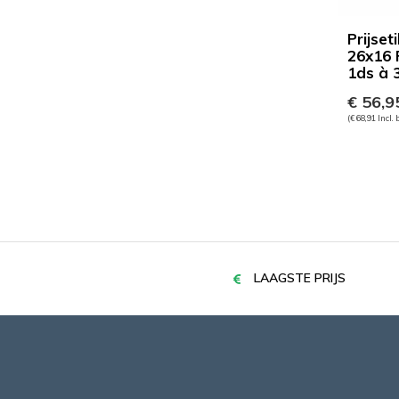
Prijset
26x16 F
1ds à 3
€ 56,9
(€ 68,91 Incl.
LAAGSTE PRIJS