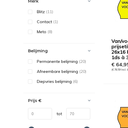
Merk
Blitz
(11)
Contact
(1)
Meto
(8)
Van/vo
prijset
Belijming
26x16 F
1ds à 3
Permanente belijming
(20)
€ 64,9
(€ 78,59 Incl.
Afneembare belijming
(20)
Diepvries belijming
(6)
Prijs
€
tot