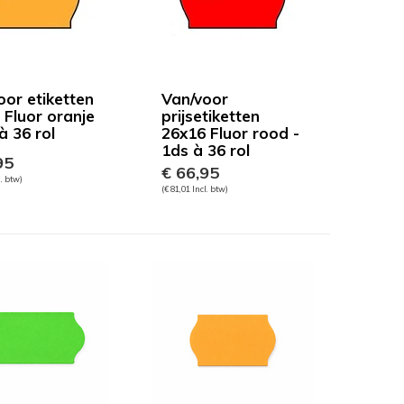
oor etiketten
Van/voor
 Fluor oranje
prijsetiketten
à 36 rol
26x16 Fluor rood -
1ds à 36 rol
95
€ 66,95
l. btw)
(€ 81,01 Incl. btw)