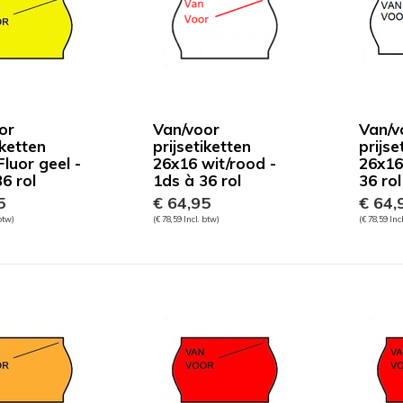
or
Van/voor
Van/v
iketten
prijsetiketten
prijse
luor geel -
26x16 wit/rood -
26x16
6 rol
1ds à 36 rol
36 rol
5
€ 64,95
€ 64,
 btw)
(€ 78,59 Incl. btw)
(€ 78,59 Inc