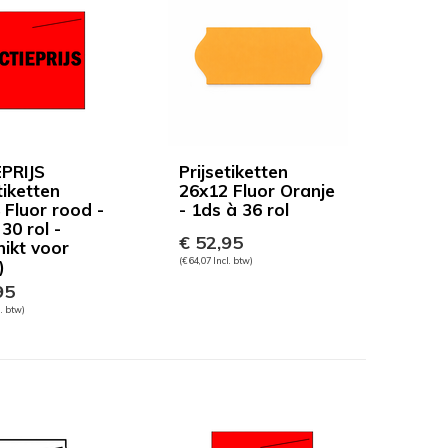
PRIJS
Prijsetiketten
tiketten
26x12 Fluor Oranje
 Fluor rood -
- 1ds à 36 rol
30 rol -
€ 52,95
hikt voor
(€ 64,07 Incl. btw)
)
95
l. btw)