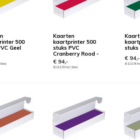
en
Kaarten
Kaart
rinter 500
kaartprinter 500
kaart
PVC Geel
stuks PVC
stuks
Cranberry Rood -
€ 94,-
€ 94,-
. btw)
(€ 113,74 In
(€ 113,74 Incl. btw)