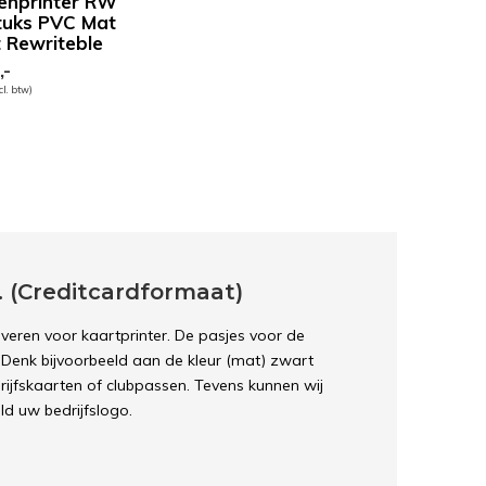
enprinter RW
tuks PVC Mat
 Rewriteble
,-
cl. btw)
. (Creditcardformaat)
veren voor kaartprinter. De pasjes voor de
. Denk bijvoorbeeld aan de kleur (mat) zwart
edrijfskaarten of clubpassen. Tevens kunnen wij
d uw bedrijfslogo.