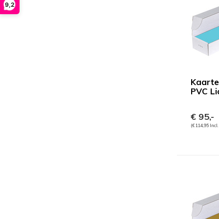
9,2
Kaarte
PVC Li
€ 95,-
(€ 114,95 Incl