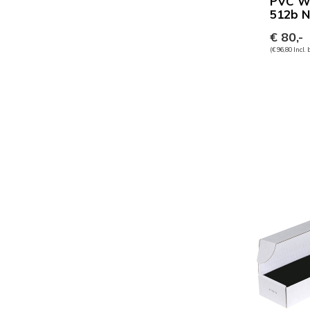
PVC Wi
512b NX
€ 80,-
(€ 96,80 Incl.