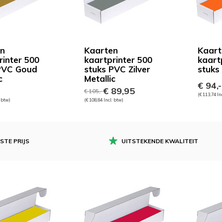
en
Kaarten
Kaart
rinter 500
kaartprinter 500
kaart
PVC Goud
stuks PVC Zilver
stuks
c
Metallic
€ 94,-
-
€ 89,95
€ 105,-
(€ 113,74 In
. btw)
(€ 108,84 Incl. btw)
STE PRIJS
UITSTEKENDE KWALITEIT