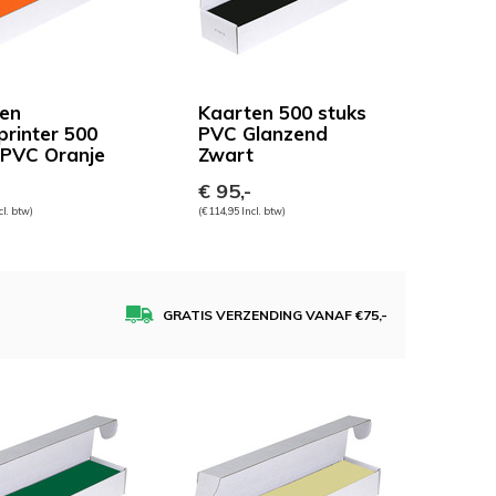
en
Kaarten 500 stuks
printer 500
PVC Glanzend
 PVC Oranje
Zwart
€ 95,-
cl. btw)
(€ 114,95 Incl. btw)
GRATIS VERZENDING VANAF €75,-