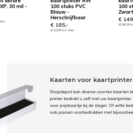
t Mifare
kaartprinter RW
kaart
P. 30 mil -
100 stuks PVC
100 s
Blauw -
Zwart
Herschrijfbaar
€ 149
 btw)
€ 185,-
(€ 180,29 In
(€ 223,85 Incl. btw)
Kaarten voor kaartprinter
Shopdepot kan diverse soorten kaarten le
printer bedrukt u zelf met uw kaartprinter
voor prijskaartje bij de slager. Of witte b
ook passen voorbedrukken met bijvoorbeel