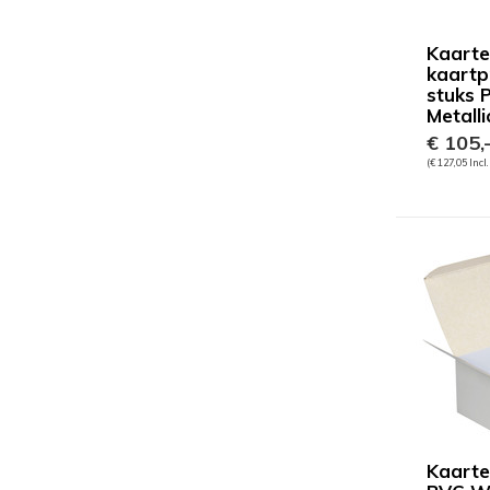
Kaart
kaartp
stuks 
Metalli
€ 105,
(€ 127,05 Incl
Kaarte