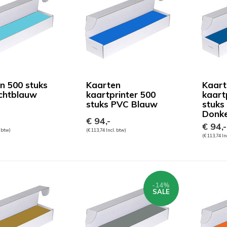
n 500 stuks
Kaarten
Kaart
chtblauw
kaartprinter 500
kaart
stuks PVC Blauw
stuks
Donk
€ 94,-
€ 94,-
. btw)
(€ 113,74 Incl. btw)
(€ 113,74 In
-14%
SALE