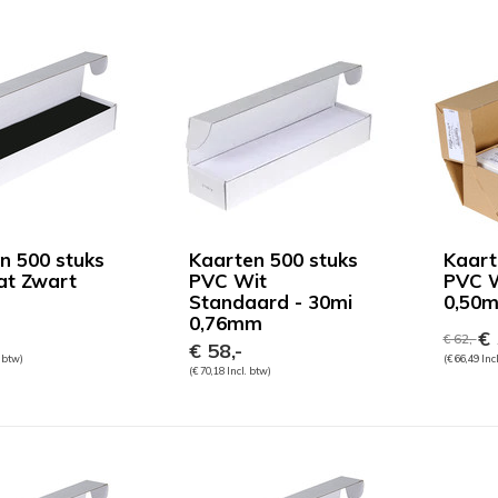
n 500 stuks
Kaarten 500 stuks
Kaart
at Zwart
PVC Wit
PVC W
Standaard - 30mi
0,50
0,76mm
€ 
€ 62,-
€ 58,-
. btw)
(€ 66,49 Inc
(€ 70,18 Incl. btw)