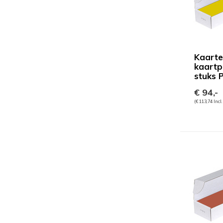
Kaart
kaartp
stuks 
€ 94,-
(€ 113,74 Incl