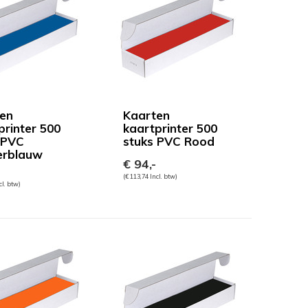
en
Kaarten
printer 500
kaartprinter 500
 PVC
stuks PVC Rood
erblauw
€ 94,-
(€ 113,74 Incl. btw)
cl. btw)