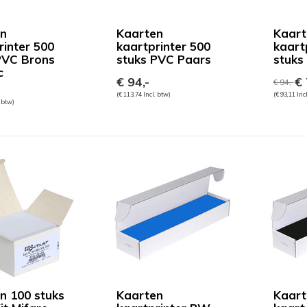
en
Kaarten
Kaart
rinter 500
kaartprinter 500
kaart
PVC Brons
stuks PVC Paars
stuks
c
€ 94,-
€ 
€ 94,-
-
(€ 113,74 Incl. btw)
(€ 93,11 Inc
. btw)
n 100 stuks
Kaarten
Kaart