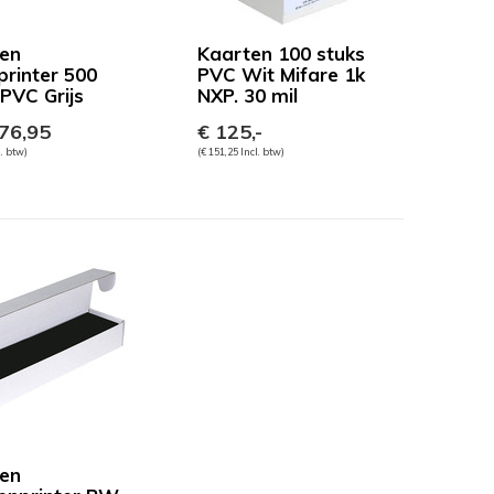
en
Kaarten 100 stuks
printer 500
PVC Wit Mifare 1k
 PVC Grijs
NXP. 30 mil
76,95
€ 125,-
l. btw)
(€ 151,25 Incl. btw)
en