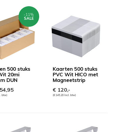
-11%
SALE
en 500 stuks
Kaarten 500 stuks
it 20mi
PVC Wit HICO met
mm DUN
Magneetstrip
54,95
€ 120,-
l. btw)
(€ 145,20 Incl. btw)