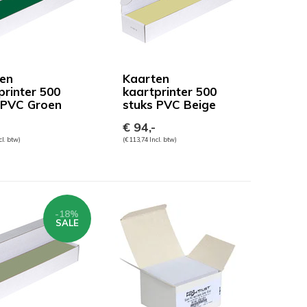
en
Kaarten
printer 500
kaartprinter 500
 PVC Groen
stuks PVC Beige
€ 94,-
cl. btw)
(€ 113,74 Incl. btw)
-18%
SALE