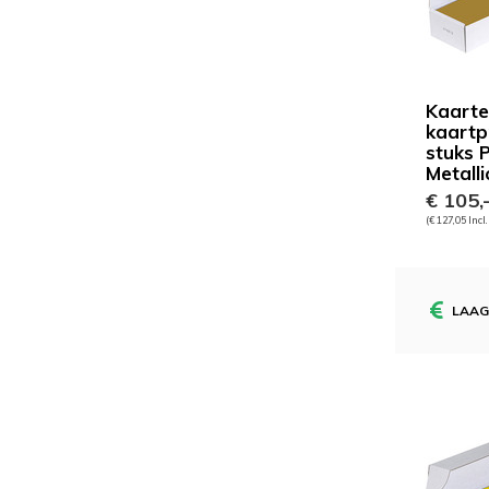
Kaart
kaartp
stuks 
Metalli
€ 105,
(€ 127,05 Incl
LAAG