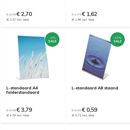
€ 2,70
€ 1,62
€ 2,99
€ 1,79
(€ 3,27 Incl. btw)
(€ 1,96 Incl. btw)
-4%
-40%
SALE
SALE
L-standaard A4
L-standaard A8 staand
folderstandaard
€ 3,79
€ 0,59
€ 3,95
€ 0,99
(€ 4,59 Incl. btw)
(€ 0,71 Incl. btw)