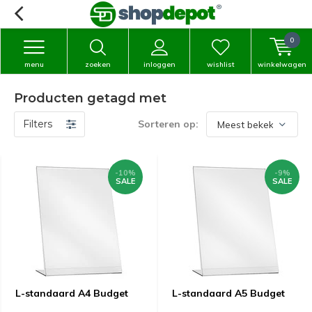
0
menu
zoeken
inloggen
wishlist
winkelwagen
Producten getagd met
Filters
Sorteren op:
-10%
-9%
SALE
SALE
L-standaard A4 Budget
L-standaard A5 Budget