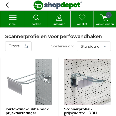
0
menu
zoeken
inloggen
wishlist
winkelwagen
Scannerprofielen voor perfowandhaken
Filters
Sorteren op:
Perfowand-dubbelhaak
Scannerprofiel-
prijskaarthanger
prijskaartrail DBH