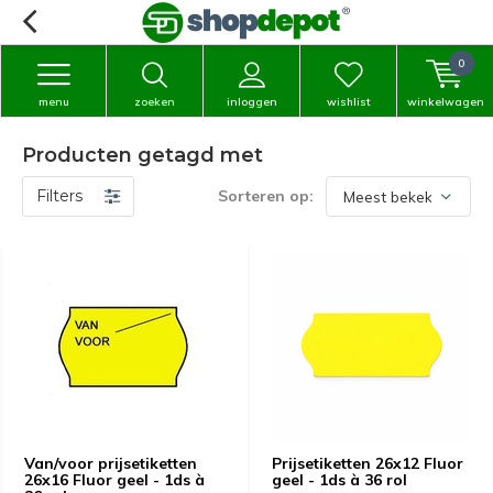
0
menu
zoeken
inloggen
wishlist
winkelwagen
Producten getagd met
Filters
Sorteren op:
Van/voor prijsetiketten
Prijsetiketten 26x12 Fluor
26x16 Fluor geel - 1ds à
geel - 1ds à 36 rol