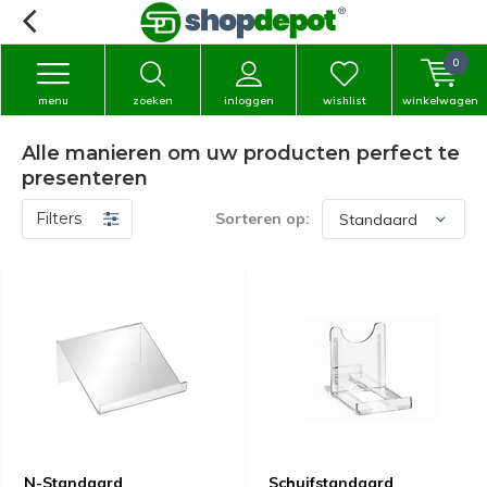
0
menu
zoeken
inloggen
wishlist
winkelwagen
Alle manieren om uw producten perfect te
presenteren
Filters
Sorteren op:
N-Standaard
Schuifstandaard