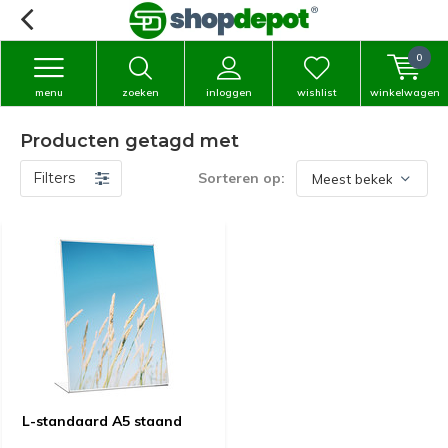
0
menu
zoeken
inloggen
wishlist
winkelwagen
Producten getagd met
Filters
Sorteren op:
L-standaard A5 staand