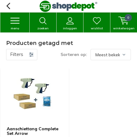
0
menu
zoeken
inloggen
wishlist
winkelwagen
Producten getagd met
Filters
Sorteren op:
Aanschiettang Complete
Set Arrow