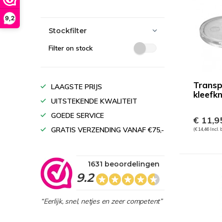
9,2
Stockfilter
Filter on stock
Transp
LAAGSTE PRIJS
kleefk
UITSTEKENDE KWALITEIT
GOEDE SERVICE
€ 11,9
GRATIS VERZENDING VANAF €75,-
(€ 14,46 Incl.
1631 beoordelingen
9.2
“Eerlijk, snel, netjes en zeer competent”