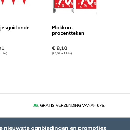
jesguirlande
Plakkaat
procentteken
31
€ 8,10
l. btw)
(€ 9,80 Incl. btw)
GRATIS VERZENDING VANAF €75,-
e nieuwste aanbiedingen en promoties