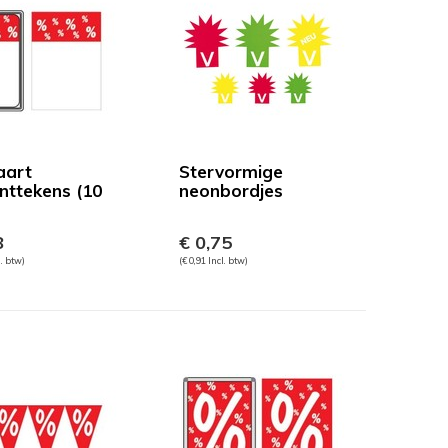
aart
Stervormige
nttekens (10
neonbordjes
)
8
€ 0,75
l. btw)
(€ 0,91 Incl. btw)