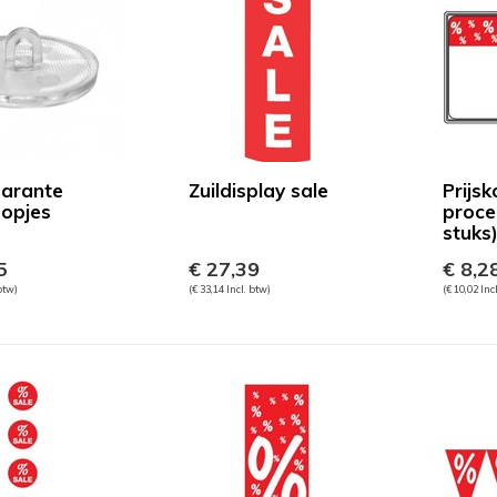
arante
Zuildisplay sale
Prijsk
nopjes
proce
stuks
5
€ 27,39
€ 8,2
 btw)
(€ 33,14 Incl. btw)
(€ 10,02 Inc