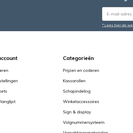
* Lees hier de we
account
Categorieën
reren
Prijzen en coderen
stellingen
Kassarollen
kets
Schapindeling
langlijst
Winkelaccessoires
Sign & display
Volgnummersysteem
Verpakkingsmaterialen