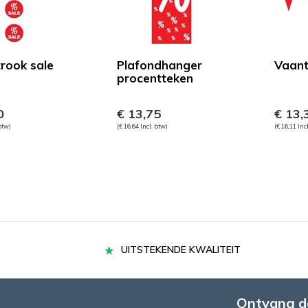
trook sale
Plafondhanger
Vaant
procentteken
0
€ 13,75
€ 13,
 btw)
(€ 16,64 Incl. btw)
(€ 16,11 Inc
UITSTEKENDE KWALITEIT
Ontvang d