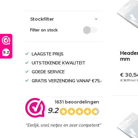
Stockfilter
Filter on stock
Header
9,2
LAAGSTE PRIJS
mm
UITSTEKENDE KWALITEIT
GOEDE SERVICE
€ 30,5
GRATIS VERZENDING VANAF €75,-
(€ 36,95 Incl.
1631 beoordelingen
9.2
“Eerlijk, snel, netjes en zeer competent”