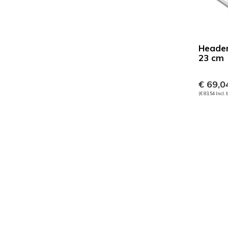
Header
23 cm
€ 69,0
(€ 83,54 Incl.