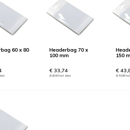
bag 60 x 80
Headerbag 70 x
Heade
100 mm
150 
4
€ 33,74
€ 43,
 btw)
(€ 40,83 Incl. btw)
(€ 53,08 Inc