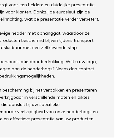
gt voor een heldere en duidelijke presentatie,
 voor klanten. Dankzij de eurosleuf zijn de
inrichting, wat de presentatie verder verbetert.
tevige header met ophanggat, waardoor ze
oducten beschermd blijven tijdens transport
afsluitbaar met een zelfklevende strip.
ersonalisatie door bedrukking. Wilt u uw logo,
oegen aan de headerbags? Neem dan contact
 bedrukkingsmogelijkheden.
n bescherming bij het verpakken en presenteren
rkrijgbaar in verschillende maten en diktes,
die aansluit bij uw specifieke
naarde veelzijdigheid van onze headerbags en
e en effectieve presentatie van uw producten.