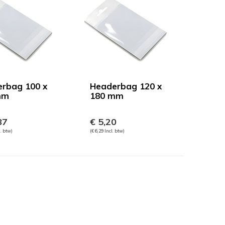
rbag 100 x
Headerbag 120 x
mm
180 mm
87
€ 5,20
l. btw)
(€ 6,29 Incl. btw)