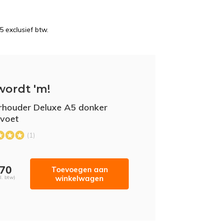
5 exclusief btw.
wordt 'm!
rhouder Deluxe A5 donker
 voet
(1)
,70
Toevoegen aan
winkelwagen
l. btw)