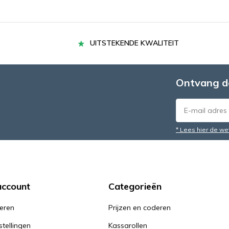
UITSTEKENDE KWALITEIT
Ontvang d
* Lees hier de we
account
Categorieën
reren
Prijzen en coderen
stellingen
Kassarollen