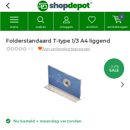
0
menu
zoeken
inloggen
wishlist
winkelwagen
Folderstandaard T-type 1/3 A4 liggend
(0)
Aan verlanglijst toevoegen
-34%
SALE
Nu besteld = maandag verzonden