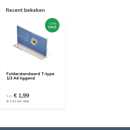
Recent bekeken
-34%
SALE
Folderstandaard T-type
1/3 A4 liggend
€ 1,99
€ 3,-
(€ 2,41 Incl. btw)