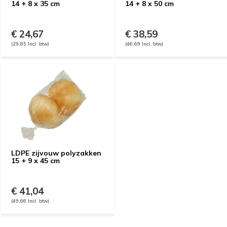
14 + 8 x 35 cm
14 + 8 x 50 cm
€ 24,67
€ 38,59
(29,85 Incl. btw)
(46,69 Incl. btw)
LDPE zijvouw polyzakken
15 + 9 x 45 cm
€ 41,04
(49,66 Incl. btw)