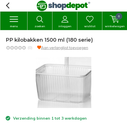
0
menu
zoeken
inloggen
wishlist
winkelwagen
PP kilobakken 1500 ml (180 serie)
(0)
Aan verlanglijst toevoegen
Verzending binnen 1 tot 3 werkdagen