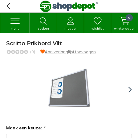
0
menu
zoeken
inloggen
wishlist
winkelwagen
Scritto Prikbord Vilt
(0)
Aan verlanglijst toevoegen
Maak een keuze:
*