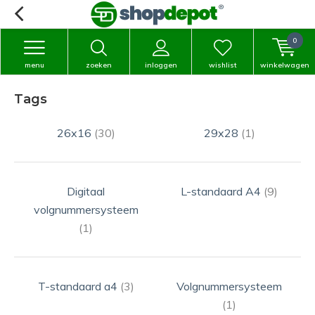
0
menu
zoeken
inloggen
wishlist
winkelwagen
Tags
26x16
(30)
29x28
(1)
Digitaal
L-standaard A4
(9)
volgnummersysteem
(1)
T-standaard a4
(3)
Volgnummersysteem
(1)