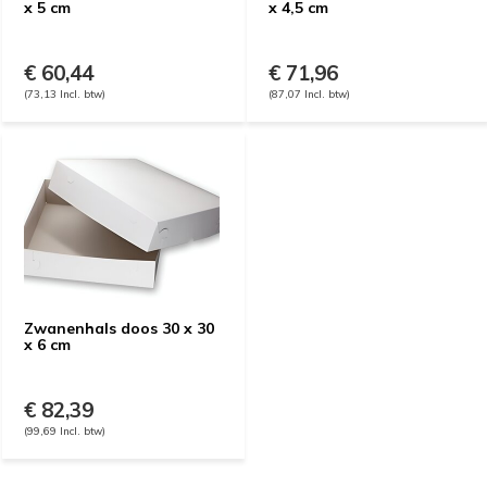
x 5 cm
x 4,5 cm
€ 60,44
€ 71,96
(73,13 Incl. btw)
(87,07 Incl. btw)
Zwanenhals doos 30 x 30
x 6 cm
€ 82,39
(99,69 Incl. btw)