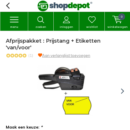
0
menu
zoeken
inloggen
wishlist
winkelwagen
Afprijspakket : Prijstang + Etiketten
'van/voor'
(1)
Aan verlanglijst toevoegen
Maak een keuze:
*