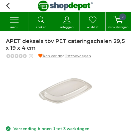
0
menu
zoeken
inloggen
wishlist
winkelwagen
APET deksels tbv PET cateringschalen 29,5
x 19 x 4 cm
(0)
Aan verlanglijst toevoegen
Verzending binnen 1 tot 3 werkdagen