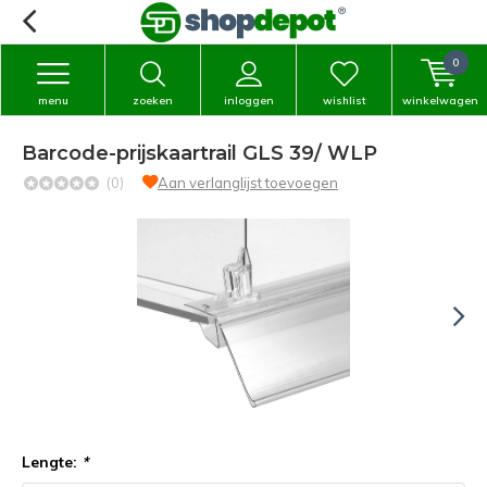
0
menu
zoeken
inloggen
wishlist
winkelwagen
Barcode-prijskaartrail GLS 39/ WLP
(0)
Aan verlanglijst toevoegen
Lengte:
*