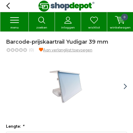
0
menu
zoeken
inloggen
wishlist
winkelwagen
Barcode-prijskaartrail Yudigar 39 mm
(0)
Aan verlanglijst toevoegen
Lengte:
*