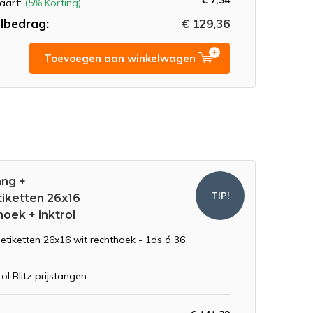
€ 7,34
aart:
(5% Korting)
lbedrag:
€ 129,36
Toevoegen aan winkelwagen
ang +
TIP!
tiketten 26x16
oek + inktrol
setiketten 26x16 wit rechthoek - 1ds á 36
rol Blitz prijstangen