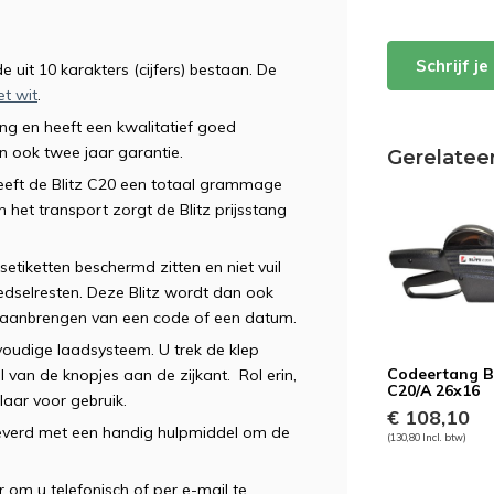
Schrijf j
de uit 10 karakters (cijfers) bestaan. De
et wit
.
ing en heeft een kwalitatief goed
an ook twee jaar garantie.
Gerelatee
heeft de Blitz C20 een totaal grammage
het transport zorgt de Blitz prijsstang
setiketten beschermd zitten en niet vuil
dselresten. Deze Blitz wordt dan ook
t aanbrengen van een code of een datum.
voudige laadsysteem. U trek de klep
Codeertang Bl
van de knopjes aan de zijkant. Rol erin,
C20/A 26x16
laar voor gebruik.
€ 108,10
verd met een handig hulpmiddel om de
(130,80 Incl. btw)
.
ar om u telefonisch of per e-mail te