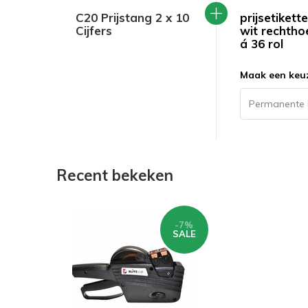
C20 Prijstang 2 x 10
prijsetikett
Cijfers
wit rechtho
á 36 rol
Maak een keu
Recent bekeken
-7%
SALE