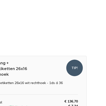
ang +
TIP!
tiketten 26x16
hoek
setiketten 26x16 wit rechthoek - 1ds á 36
€ 136,70
l: