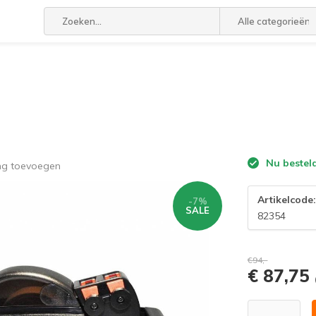
Alle categorieën
Nu bestel
ing toevoegen
Artikelcode
-7%
SALE
82354
€94,-
€ 87,75