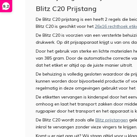
9,2
Blitz C20 Prijstang
De Blitz C20 prijstang is een heeft 2 regels die bei
Blitz C20 is geschikt voor het
26x16 rechthoek etik
De Blitz C20 is voorzien van een versterkte behuiz
drukwerk. Op dit prijsapparaat krijgt u van ons d
Door het gebruik van sterke en lichte materialen 
van 385 gram. Door de automatische correctie van 
dat het etiket er altijd op de juiste manier uitrolt.
De behuizing is volledig gesloten waardoor de prij
kunnen worden door bijvoorbeeld productie of voe
regelmatig in deze omgevingen gebruikt voor he
De etiketten vervangen is kinderspel door het een
omhoog en laat het transport zakken door middel 
rugpapier door het transport en het apparaat is k
De Blitz C20 wordt zoals alle
Blitz prijstangen
gele
inkrol te vervangen zonder vieze vingers te krijgen
Komt u er niet aan uit? Wij staan altijd voor u kla