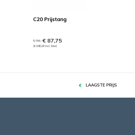
C20 Prijstang
€ 87,75
€ 94,-
(€ 106,18 Incl. btw)
LAAGSTE PRIJS