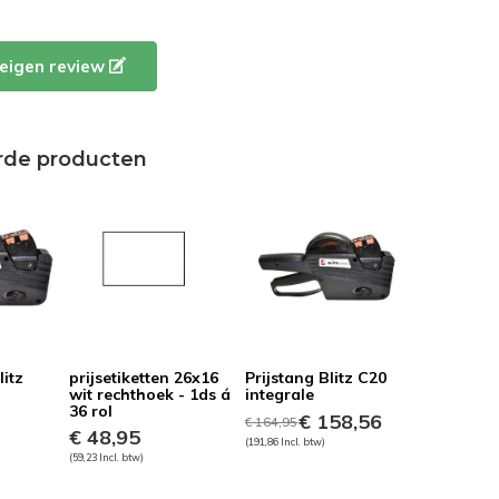
e eigen review
rde producten
itz
prijsetiketten 26x16
Prijstang Blitz C20
wit rechthoek - 1ds á
integrale
36 rol
€ 158,56
€ 164,95
€ 48,95
(191,86 Incl. btw)
(59,23 Incl. btw)