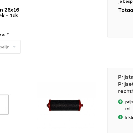
Je besp
en 26x16
Totaa
ek - 1ds
ze:
*
Prijst
Prijse
rechth
prij
rol
Inkt