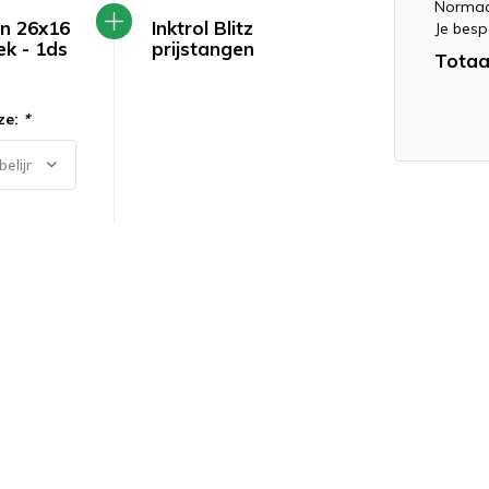
Normaa
en 26x16
Inktrol Blitz
Je besp
ek - 1ds
prijstangen
Totaa
ze:
*