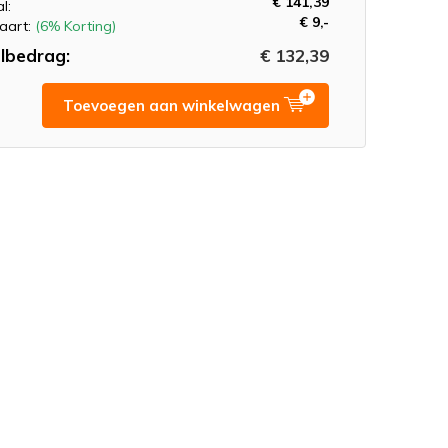
€ 141,39
l:
€ 9,-
aart:
(6% Korting)
lbedrag:
€ 132,39
Toevoegen aan winkelwagen