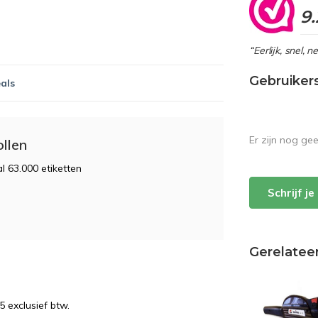
9.
“Eerlijk, snel, 
Gebruiker
als
Er zijn nog ge
ollen
l 63.000 etiketten
Schrijf j
Gerelatee
5 exclusief btw.