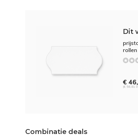
Dit 
prijs
rollen
€ 46
(€ 56,81 I
Combinatie deals