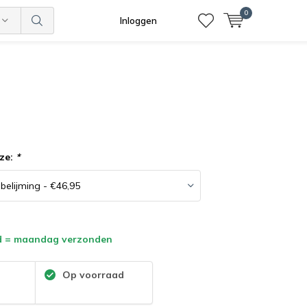
0
Inloggen
ze:
*
d = maandag verzonden
:
Op voorraad