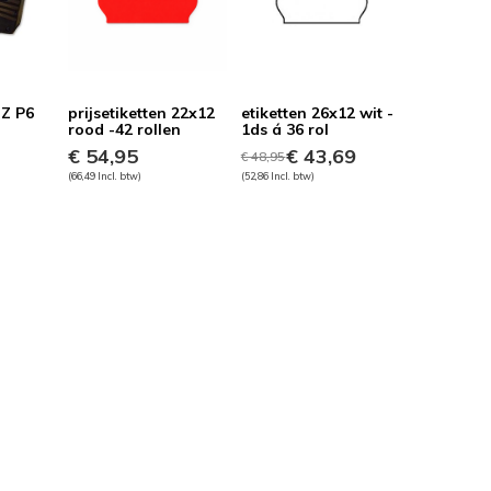
TZ P6
prijsetiketten 22x12
etiketten 26x12 wit -
rood -42 rollen
1ds á 36 rol
€ 54,95
€ 43,69
€ 48,95
(66,49 Incl. btw)
(52,86 Incl. btw)