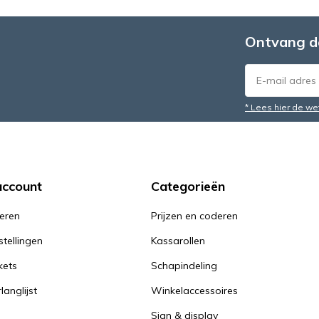
Ontvang d
* Lees hier de we
account
Categorieën
reren
Prijzen en coderen
stellingen
Kassarollen
kets
Schapindeling
langlijst
Winkelaccessoires
Sign & display