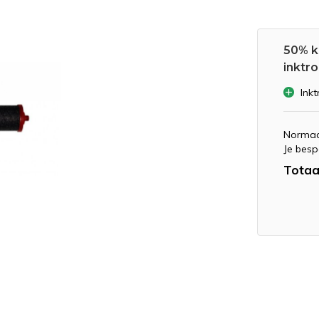
50% k
inktrol
Inkt
Normaa
Je besp
Totaa