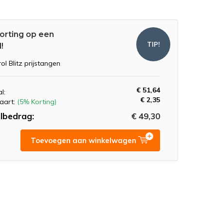
orting op een
TIP!
!
rol Blitz prijstangen
€ 51,64
l:
€ 2,35
aart:
(5% Korting)
lbedrag:
€ 49,30
Toevoegen aan winkelwagen