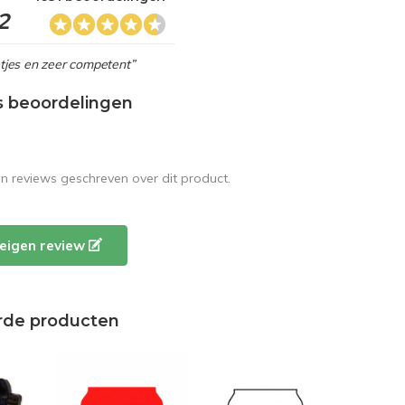
2
netjes en zeer competent”
s beoordelingen
en reviews geschreven over dit product.
e eigen review
rde producten