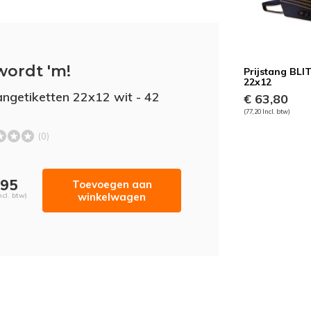
wordt 'm!
Prijstang BLI
22x12
tangetiketten 22x12 wit - 42
€ 63,80
(77,20 Incl. btw)
(0)
,95
Toevoegen aan
winkelwagen
ncl. btw)