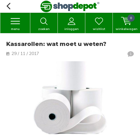
0
menu
zoeken
inloggen
wishlist
winkelwagen
Kassarollen: wat moet u weten?
29 / 11 / 2017
1