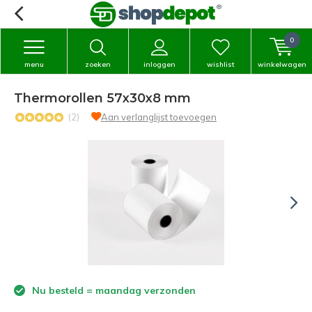
0
menu
zoeken
inloggen
wishlist
winkelwagen
Thermorollen 57x30x8 mm
(2)
Aan verlanglijst toevoegen
Nu besteld = maandag verzonden