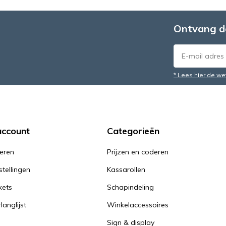
Ontvang d
* Lees hier de we
account
Categorieën
reren
Prijzen en coderen
stellingen
Kassarollen
kets
Schapindeling
langlijst
Winkelaccessoires
Sign & display