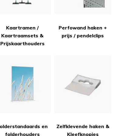
Kaartramen /
Perfowand haken +
Kaartraamsets &
prijs / pendelclips
Prijskaarthouders
olderstandaards en
Zelfklevende haken &
folderhouders
Kleefknopjes