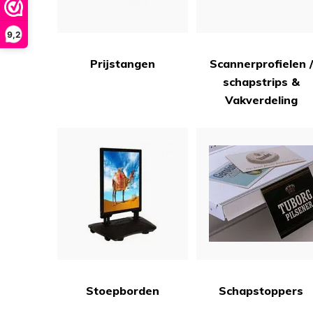
9,2
Prijstangen
Scannerprofielen /
schapstrips &
Vakverdeling
Stoepborden
Schapstoppers