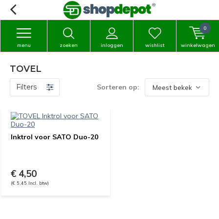
0
menu
zoeken
inloggen
wishlist
winkelwagen
TOVEL
Filters
Sorteren op:
Inktrol voor SATO Duo-20
€ 4,50
(€ 5,45 Incl. btw)