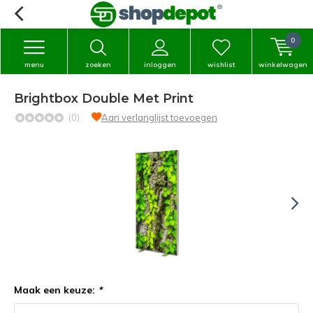
0
menu
zoeken
inloggen
wishlist
winkelwagen
Brightbox Double Met Print
(0)
Aan verlanglijst toevoegen
Maak een keuze:
*