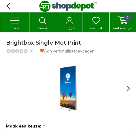
0
menu
zoeken
inloggen
wishlist
winkelwagen
Brightbox Single Met Print
(0)
Aan verlanglijst toevoegen
Maak een keuze:
*