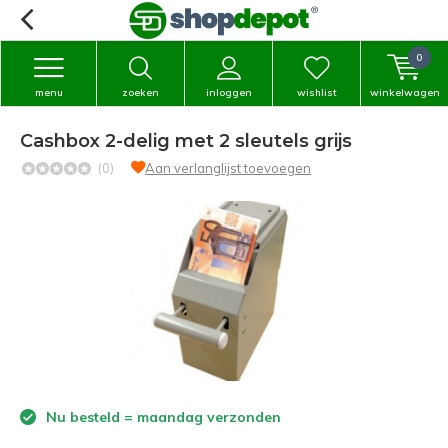
0
menu
zoeken
inloggen
wishlist
winkelwagen
Cashbox 2-delig met 2 sleutels grijs
(0)
Aan verlanglijst toevoegen
Nu besteld = maandag verzonden