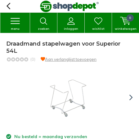
0
menu
zoeken
inloggen
wishlist
winkelwagen
Draadmand stapelwagen voor Superior
54L
(0)
Aan verlanglijst toevoegen
Nu besteld = maandag verzonden