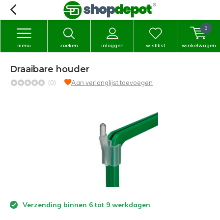
0
menu
zoeken
inloggen
wishlist
winkelwagen
Draaibare houder
(0)
Aan verlanglijst toevoegen
Verzending binnen 6 tot 9 werkdagen